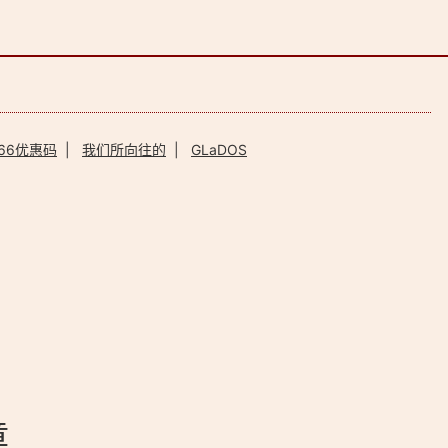
66优惠码
|
我们所向往的
|
GLaDOS
章