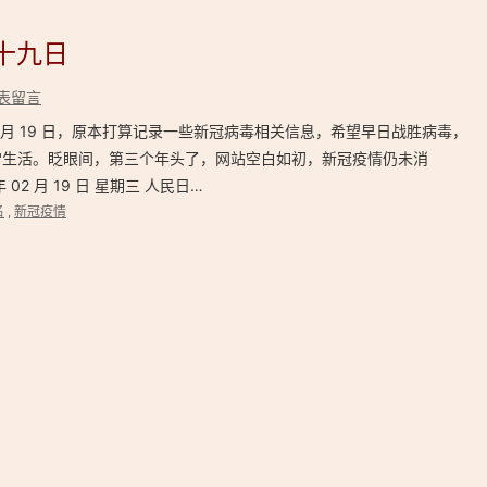
月十九日
表留言
 年 02 月 19 日，原本打算记录一些新冠病毒相关信息，希望早日战胜病毒，
常生活。眨眼间，第三个年头了，网站空白如初，新冠疫情仍未消
 02 月 19 日 星期三 人民日…
名
,
新冠疫情