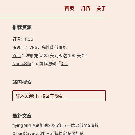
首页
归档
关于
推荐资源
订阅：
RSS
搬瓦工
：VPS，高性能低价格。️
Vultr
：注册充值 25 美元即送 100 美金！
NameSilo
：专属优惠码「
0st
」
站内搜索
最新文章
flyingbird飞鸟加速2025年五一优惠低至5.6折
CloudCave(云洞) – 老牌稳定专线加速