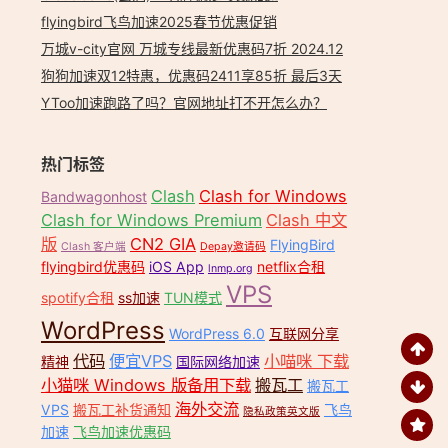
flyingbird飞鸟加速2025春节优惠促销
万城v-city官网 万城专线最新优惠码7折 2024.12
狗狗加速双12特惠，优惠码2411享85折 最后3天
YToo加速跑路了吗？官网地址打不开怎么办？
热门标签
Clash
Clash for Windows
Bandwagonhost
Clash for Windows Premium
Clash 中文
版
CN2 GIA
FlyingBird
Clash 客户端
Depay邀请码
flyingbird优惠码
iOS App
netflix合租
lnmp.org
VPS
spotify合租
ss加速
TUN模式
WordPress
WordPress 6.0
互联网分享
代码
便宜VPS
小喵咪 下载
精神
国际网络加速
小猫咪 Windows 版备用下载
搬瓦工
搬瓦工
海外交流
VPS
搬瓦工补货通知
飞鸟
隐私政策英文版
加速
飞鸟加速优惠码