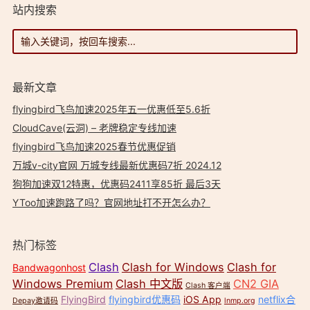
站内搜索
最新文章
flyingbird飞鸟加速2025年五一优惠低至5.6折
CloudCave(云洞) – 老牌稳定专线加速
flyingbird飞鸟加速2025春节优惠促销
万城v-city官网 万城专线最新优惠码7折 2024.12
狗狗加速双12特惠，优惠码2411享85折 最后3天
YToo加速跑路了吗？官网地址打不开怎么办？
热门标签
Clash
Clash for Windows
Clash for
Bandwagonhost
Windows Premium
Clash 中文版
CN2 GIA
Clash 客户端
FlyingBird
flyingbird优惠码
iOS App
netflix合
Depay邀请码
lnmp.org