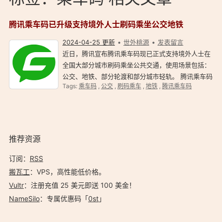
腾讯乘车码已升级支持境外人士刷码乘坐公交地铁
2024-04-25 更新
世外桃源
发表留言
近日，腾讯宣布腾讯乘车码现已正式支持境外人士在
全国大部分城市刷码乘坐公共交通，使用场景包括：
公交、地铁、部分轮渡和部分城市轻轨。 腾讯乘车码
Tags:
乘车码
,
公交
,
刷码乘车
,
地铁
,
腾讯乘车码
支持境外人士刷码坐公交地铁 万里长城、百年故宫、
东方明珠塔；四川火锅、广东点心、北京烤鸭.…
推荐资源
订阅：
RSS
搬瓦工
：VPS，高性能低价格。️
Vultr
：注册充值 25 美元即送 100 美金！
NameSilo
：专属优惠码「
0st
」