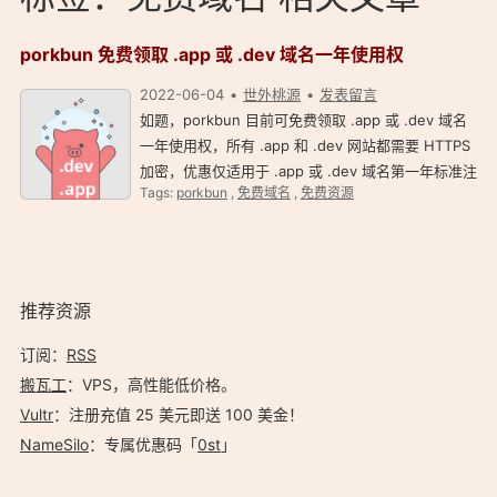
porkbun 免费领取 .app 或 .dev 域名一年使用权
2022-06-04
世外桃源
发表留言
如题，porkbun 目前可免费领取 .app 或 .dev 域名
一年使用权，所有 .app 和 .dev 网站都需要 HTTPS
加密，优惠仅适用于 .app 或 .dev 域名第一年标准注
Tags:
porkbun
,
免费域名
,
免费资源
册，每位用户限制一个免费域名（.app 或 .dev 只能
二选一），有需要可以去领取一个。 免费领取 …
推荐资源
订阅：
RSS
搬瓦工
：VPS，高性能低价格。️
Vultr
：注册充值 25 美元即送 100 美金！
NameSilo
：专属优惠码「
0st
」