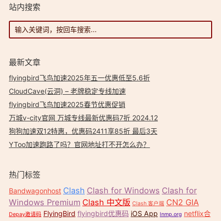
站内搜索
最新文章
flyingbird飞鸟加速2025年五一优惠低至5.6折
CloudCave(云洞) – 老牌稳定专线加速
flyingbird飞鸟加速2025春节优惠促销
万城v-city官网 万城专线最新优惠码7折 2024.12
狗狗加速双12特惠，优惠码2411享85折 最后3天
YToo加速跑路了吗？官网地址打不开怎么办？
热门标签
Clash
Clash for Windows
Clash for
Bandwagonhost
Windows Premium
Clash 中文版
CN2 GIA
Clash 客户端
FlyingBird
flyingbird优惠码
iOS App
netflix合
Depay邀请码
lnmp.org