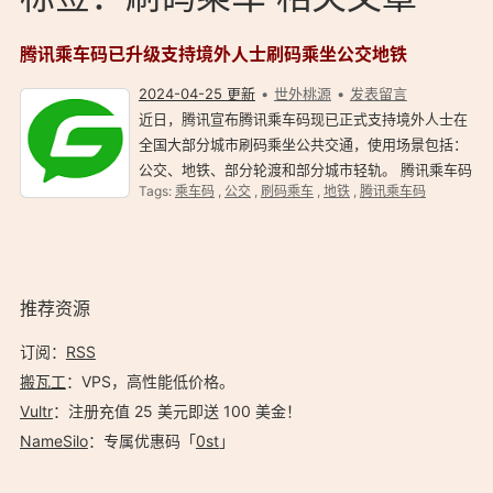
腾讯乘车码已升级支持境外人士刷码乘坐公交地铁
2024-04-25 更新
世外桃源
发表留言
近日，腾讯宣布腾讯乘车码现已正式支持境外人士在
全国大部分城市刷码乘坐公共交通，使用场景包括：
公交、地铁、部分轮渡和部分城市轻轨。 腾讯乘车码
Tags:
乘车码
,
公交
,
刷码乘车
,
地铁
,
腾讯乘车码
支持境外人士刷码坐公交地铁 万里长城、百年故宫、
东方明珠塔；四川火锅、广东点心、北京烤鸭.…
推荐资源
订阅：
RSS
搬瓦工
：VPS，高性能低价格。️
Vultr
：注册充值 25 美元即送 100 美金！
NameSilo
：专属优惠码「
0st
」