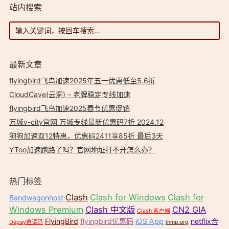
站内搜索
最新文章
flyingbird飞鸟加速2025年五一优惠低至5.6折
CloudCave(云洞) – 老牌稳定专线加速
flyingbird飞鸟加速2025春节优惠促销
万城v-city官网 万城专线最新优惠码7折 2024.12
狗狗加速双12特惠，优惠码2411享85折 最后3天
YToo加速跑路了吗？官网地址打不开怎么办？
热门标签
Clash
Clash for Windows
Clash for
Bandwagonhost
Windows Premium
Clash 中文版
CN2 GIA
Clash 客户端
FlyingBird
flyingbird优惠码
iOS App
netflix合
Depay邀请码
lnmp.org