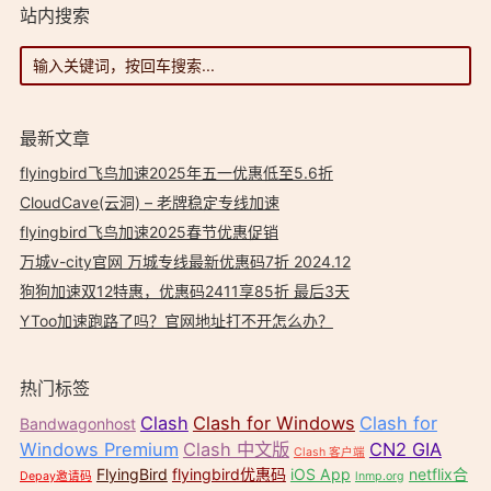
站内搜索
最新文章
flyingbird飞鸟加速2025年五一优惠低至5.6折
CloudCave(云洞) – 老牌稳定专线加速
flyingbird飞鸟加速2025春节优惠促销
万城v-city官网 万城专线最新优惠码7折 2024.12
狗狗加速双12特惠，优惠码2411享85折 最后3天
YToo加速跑路了吗？官网地址打不开怎么办？
热门标签
Clash
Clash for Windows
Clash for
Bandwagonhost
Windows Premium
Clash 中文版
CN2 GIA
Clash 客户端
FlyingBird
flyingbird优惠码
iOS App
netflix合
Depay邀请码
lnmp.org