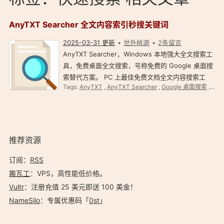
AnyTXT Searcher 全文内容索引秒搜关键词
2025-03-31 更新
世外桃源
2条留言
AnyTXT Searcher，Windows 本地强大全文搜索工
具，免费桌面全文搜索，号称免费的 Google 桌面搜
索替代方案。 PC 上最佳免费文档全文内容搜索工
Tags:
AnyTXT
,
AnyTXT Searcher
,
Google 桌面搜索
,
免费
具。 AnyTXT Searcher 本地全文搜索神器 简介
AnyTXT Searcher 官网：https://anytxt.net
AnyTXT S…
推荐资源
订阅：
RSS
搬瓦工
：VPS，高性能低价格。️
Vultr
：注册充值 25 美元即送 100 美金！
NameSilo
：专属优惠码「
0st
」