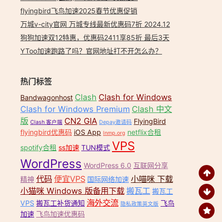
flyingbird飞鸟加速2025春节优惠促销
万城v-city官网 万城专线最新优惠码7折 2024.12
狗狗加速双12特惠，优惠码2411享85折 最后3天
YToo加速跑路了吗？官网地址打不开怎么办？
热门标签
Clash
Clash for Windows
Bandwagonhost
Clash for Windows Premium
Clash 中文
版
CN2 GIA
FlyingBird
Clash 客户端
Depay邀请码
flyingbird优惠码
iOS App
netflix合租
lnmp.org
VPS
spotify合租
ss加速
TUN模式
WordPress
WordPress 6.0
互联网分享
代码
便宜VPS
小喵咪 下载
精神
国际网络加速
小猫咪 Windows 版备用下载
搬瓦工
搬瓦工
海外交流
VPS
搬瓦工补货通知
飞鸟
隐私政策英文版
加速
飞鸟加速优惠码