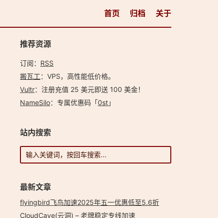
首页
归档
关于
推荐资源
订阅：
RSS
搬瓦工
：VPS，高性能低价格。️
Vultr
：注册充值 25 美元即送 100 美金！
NameSilo
：专属优惠码「
0st
」
站内搜索
最新文章
flyingbird飞鸟加速2025年五一优惠低至5.6折
CloudCave(云洞) – 老牌稳定专线加速