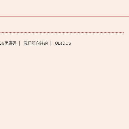
66优惠码
|
我们所向往的
|
GLaDOS