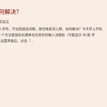
如何解决？
表留言
示输入字符，不出现候选词框，按空格首词上屏，如何解决？今天早上开机
一个方法是鼠标右键单击任务栏的输入法图标（可能显示 中/英 字
入设置界面后，点击「…