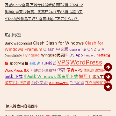
万城v-city官网 万城专线最新优惠码7折 2024.12
狗狗加速双12特惠，优惠码2411享85折 最后3天
YToo加速跑路了吗？官网地址打不开怎么办？
热门标签
Clash
Clash for Windows
Clash for
Bandwagonhost
Windows Premium
Clash 中文版
CN2 GIA
Clash 客户端
FlyingBird
flyingbird优惠码
iOS App
netflix合
Depay邀请码
lnmp.org
VPS
WordPress
租
spotify合租
ss加速
TUN模式
代码
便宜VPS
小
WordPress 6.0
互联网分享精神
国际网络加速
喵咪 下载
小猫咪 Windows 版备用下载
搬瓦工
搬瓦工VPS
海外交流
搬瓦工补货通知
飞鸟加速
飞鸟加速优惠码
隐私政策英文版