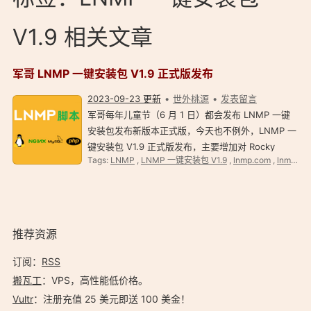
V1.9 相关文章
军哥 LNMP 一键安装包 V1.9 正式版发布
2023-09-23 更新
世外桃源
发表留言
军哥每年儿童节（6 月 1 日）都会发布 LNMP 一键
安装包发布新版本正式版，今天也不例外，LNMP 一
键安装包 V1.9 正式版发布，主要增加对 Rocky
Tags:
LNMP
,
LNMP 一键安装包 V1.9
,
lnmp.com
,
lnmp.org
Linux 、 AlmaLinux 、 CentOS Stream 9 及国产
Linux（UOS 统信、银河麒麟、华为 openEuler 、
龙蜥 Anolis OS）支持；…
推荐资源
订阅：
RSS
搬瓦工
：VPS，高性能低价格。️
Vultr
：注册充值 25 美元即送 100 美金！