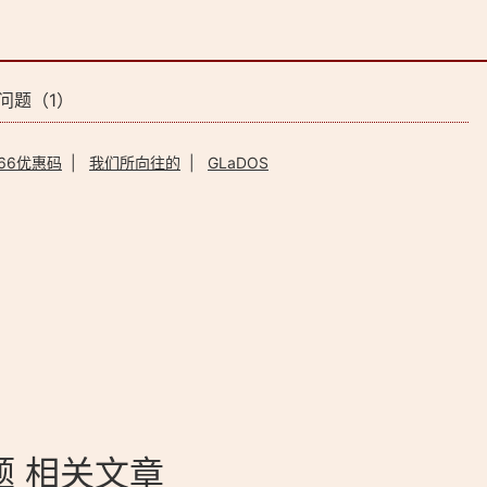
法问题（1）
66优惠码
|
我们所向往的
|
GLaDOS
问题 相关文章