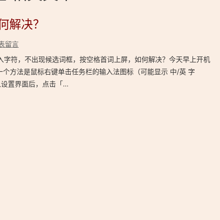
如何解决？
表留言
示输入字符，不出现候选词框，按空格首词上屏，如何解决？今天早上开机
一个方法是鼠标右键单击任务栏的输入法图标（可能显示 中/英 字
入设置界面后，点击「…