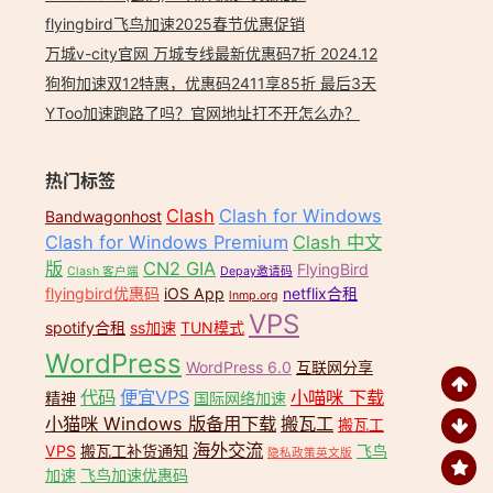
flyingbird飞鸟加速2025春节优惠促销
万城v-city官网 万城专线最新优惠码7折 2024.12
狗狗加速双12特惠，优惠码2411享85折 最后3天
YToo加速跑路了吗？官网地址打不开怎么办？
热门标签
Clash
Clash for Windows
Bandwagonhost
Clash for Windows Premium
Clash 中文
版
CN2 GIA
FlyingBird
Clash 客户端
Depay邀请码
flyingbird优惠码
iOS App
netflix合租
lnmp.org
VPS
spotify合租
ss加速
TUN模式
WordPress
WordPress 6.0
互联网分享
代码
便宜VPS
小喵咪 下载
精神
国际网络加速
小猫咪 Windows 版备用下载
搬瓦工
搬瓦工
海外交流
VPS
搬瓦工补货通知
飞鸟
隐私政策英文版
加速
飞鸟加速优惠码