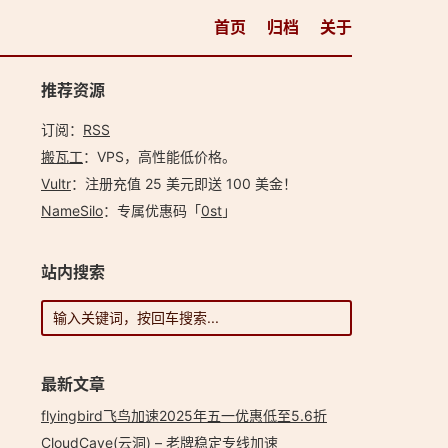
首页
归档
关于
推荐资源
订阅：
RSS
搬瓦工
：VPS，高性能低价格。️
Vultr
：注册充值 25 美元即送 100 美金！
NameSilo
：专属优惠码「
0st
」
站内搜索
最新文章
flyingbird飞鸟加速2025年五一优惠低至5.6折
CloudCave(云洞) – 老牌稳定专线加速