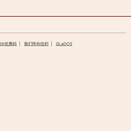
66优惠码
|
我们所向往的
|
GLaDOS