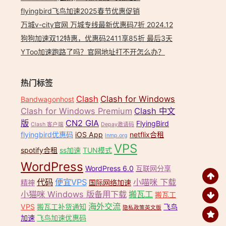
flyingbird飞鸟加速2025春节优惠促销
万城v-city官网 万城专线最新优惠码7折 2024.12
狗狗加速双12特惠，优惠码2411享85折 最后3天
YToo加速跑路了吗？官网地址打不开怎么办？
热门标签
Clash
Clash for Windows
Bandwagonhost
Clash for Windows Premium
Clash 中文
版
CN2 GIA
FlyingBird
Clash 客户端
Depay邀请码
flyingbird优惠码
iOS App
netflix合租
lnmp.org
VPS
spotify合租
ss加速
TUN模式
WordPress
WordPress 6.0
互联网分享
代码
便宜VPS
小喵咪 下载
精神
国际网络加速
小猫咪 Windows 版备用下载
搬瓦工
搬瓦工
海外交流
VPS
搬瓦工补货通知
飞鸟
隐私政策英文版
加速
飞鸟加速优惠码