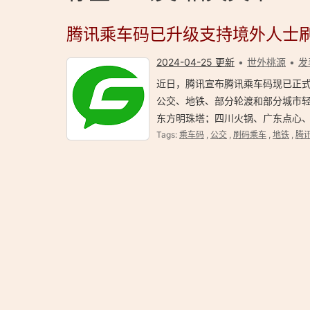
腾讯乘车码已升级支持境外人士
2024-04-25 更新
世外桃源
发
近日，腾讯宣布腾讯乘车码现已正
公交、地铁、部分轮渡和部分城市轻
东方明珠塔；四川火锅、广东点心、
Tags:
乘车码
,
公交
,
刷码乘车
,
地铁
,
腾