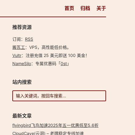
首页
归档
关于
推荐资源
订阅：
RSS
搬瓦工
：VPS，高性能低价格。️
Vultr
：注册充值 25 美元即送 100 美金！
NameSilo
：专属优惠码「
0st
」
站内搜索
最新文章
flyingbird飞鸟加速2025年五一优惠低至5.6折
CloudCave(云洞) – 老牌稳定专线加速