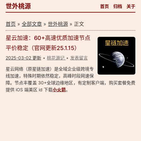
世外桃源
首页
归档
关于
首页
»
全部文章
»
世外桃源
» 正文
星云加速：60+高速优质加速节点
平价稳定（官网更新25.1.15）
2025-03-02 更新
桃花源记
发表留言
星云网络（原星链加速）是全域企业级跨境专
线加速，特殊时期依然稳定，高峰时段网速保
障。节点丰覆盖 30+全球边缘地区，有定制客户端，购买套餐免费
提供 iOS 端美区 id 下载
小火箭
。