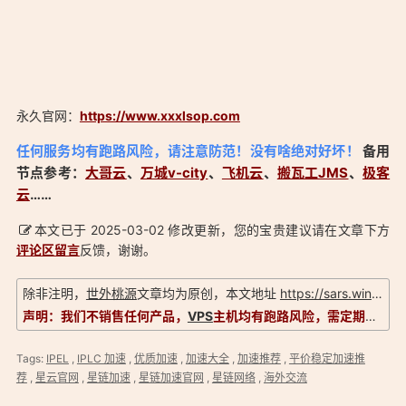
永久官网：
https://www.xxxlsop.com
「星云加速：60+高速优质加速节点 平价稳定（官网更新
任何服务均有跑路风险，请注意防范！没有啥绝对好坏！
备用
25.1.15）：https://sars.win/xlsop-official-url-20240618」
节点参考：
大哥云
、
万城v-city
、
飞机云
、
搬瓦工JMS
、
极客
云
……
本文已于 2025-03-02 修改更新，您的宝贵建议请在文章下方
评论区留言
反馈，谢谢。
除非注明，
世外桃源
文章均为原创，本文地址
https://sars.win/xlsop-official-url-20240618
声明：我们不销售任何产品，
VPS
主机均有跑路风险，需定期备份以防数据丢失，信息以官方实际为准！
Tags:
IPEL
,
IPLC 加速
,
优质加速
,
加速大全
,
加速推荐
,
平价稳定加速推
荐
,
星云官网
,
星链加速
,
星链加速官网
,
星链网络
,
海外交流