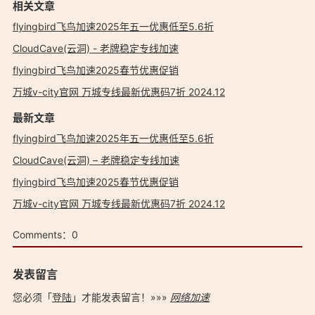
相关文章
flyingbird飞鸟加速2025年五一优惠低至5.6折
CloudCave(云洞) - 老牌稳定专线加速
flyingbird飞鸟加速2025春节优惠促销
万城v-city官网 万城专线最新优惠码7折 2024.12
最新文章
flyingbird飞鸟加速2025年五一优惠低至5.6折
CloudCave(云洞) – 老牌稳定专线加速
flyingbird飞鸟加速2025春节优惠促销
万城v-city官网 万城专线最新优惠码7折 2024.12
Comments：
0
发表留言
您必须「
登陆
」才能发表留言！»»»
网络加速