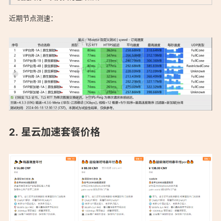
近期节点测速：
「星云加速：60+高速优质加速节点 平价稳定（官网更新
星云加速套餐价格
25.1.15）：https://sars.win/xlsop-official-url-20240618」