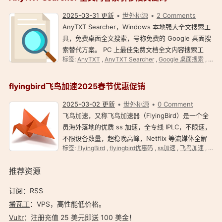
2025-03-31 更新
世外桃源
2 Comments
AnyTXT Searcher，Windows 本地强大全文搜索工
具，免费桌面全文搜索，号称免费的 Google 桌面搜
索替代方案。 PC 上最佳免费文档全文内容搜索工
标签:
AnyTXT
,
AnyTXT Searcher
,
Google 桌面搜索
,
免费
具。 AnyTXT Searcher 本地全文搜索神器 简介
AnyTXT Searcher 官网：https://anytxt.net
AnyTXT S…
flyingbird飞鸟加速2025春节优惠促销
2025-03-02 更新
世外桃源
0 Comment
飞鸟加速，又称飞鸟加速器（FlyingBird）是一个全
员海外落地的优质 ss 加速，全专线 IPLC，不限速，
不限设备数量，超稳晚高峰，Netflix 等流媒体全解
标签:
FlyingBird
,
flyingbird优惠码
,
ss加速
,
飞鸟加速
,
飞鸟
锁！ flyingbird 飞鸟加速简介 飞鸟加速目前在全球超
过 70 条优质线路，其节点遍布于亚洲、美洲和欧
推荐资源
洲…
订阅：
RSS
搬瓦工
：VPS，高性能低价格。️
Vultr
：注册充值 25 美元即送 100 美金！