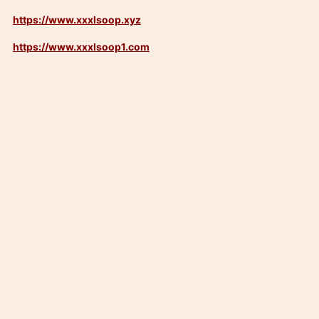
「星云加速：60+高速优质加速节点 平价稳定（官网更新
https://www.xxxlsoop.xyz
25.1.15）：https://sars.win/xlsop-official-url-20240618」
https://www.xxxlsoop1.com