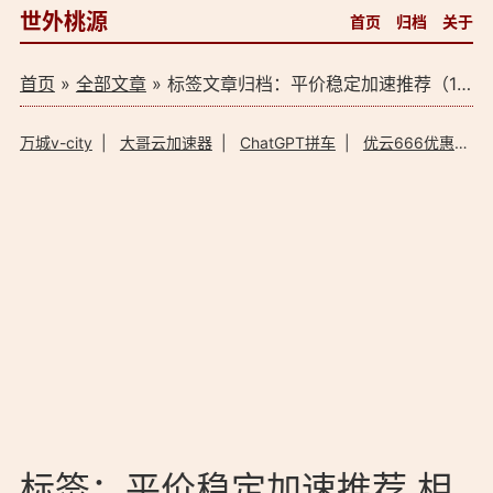
世外桃源
首页
归档
关于
首页
»
全部文章
» 标签文章归档：平价稳定加速推荐（1）
万城v-city
|
大哥云加速器
|
ChatGPT拼车
|
优云666优惠码
标签：平价稳定加速推荐 相