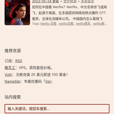
2022-05-24 更新
世外桃源
发表留言
如何在中国看 Netflix？Netflix，中文名称奈飞或网
飞，起源于美国、在多国提供网络视频点播的 OTT
服务，全球化流媒体公司。 中国国内怎么看网飞
Tags:
Netflix 合租
,
netflix合租
,
netflix搭车
,
netflix账号共享
Netflix？ 如何在中国大陆看 Netflix？首先得注册
Netflix，然后购买 Netflix 会员。当然，成本更低的
方法…
推荐资源
订阅：
RSS
搬瓦工
：VPS，高性能低价格。️
Vultr
：注册充值 25 美元即送 100 美金！
NameSilo
：专属优惠码「
0st
」
站内搜索