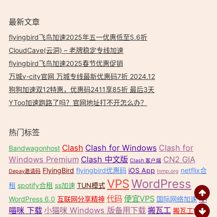
最新文章
flyingbird飞鸟加速2025年五一优惠低至5.6折
CloudCave(云洞) – 老牌稳定专线加速
flyingbird飞鸟加速2025春节优惠促销
万城v-city官网 万城专线最新优惠码7折 2024.12
狗狗加速双12特惠，优惠码2411享85折 最后3天
YToo加速跑路了吗？官网地址打不开怎么办？
热门标签
Clash
Clash for Windows
Clash for
Bandwagonhost
Windows Premium
Clash 中文版
CN2 GIA
Clash 客户端
FlyingBird
flyingbird优惠码
iOS App
netflix合
Depay邀请码
lnmp.org
VPS
WordPress
租
spotify合租
ss加速
TUN模式
代码
便宜VPS
小
WordPress 6.0
互联网分享精神
国际网络加速
喵咪 下载
小猫咪 Windows 版备用下载
搬瓦工
搬瓦工VPS