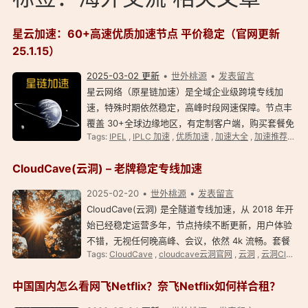
星云加速：60+高速优质加速节点 平价稳定（官网更新
25.1.15）
2025-03-02 更新
世外桃源
发表留言
星云网络（原星链加速）是全域企业级跨境专线加
速，特殊时期依然稳定，高峰时段网速保障。节点丰
覆盖 30+全球边缘地区，有定制客户端，购买套餐免
Tags:
IPEL
,
IPLC 加速
,
优质加速
,
加速大全
,
加速推荐
,
平
费提供 iOS 端美区 id 下载小火箭。 星云加速官网 星
链 官网星云加速永久官网：https://www.xxxls…
CloudCave(云洞) – 老牌稳定专线加速
2025-02-20
世外桃源
发表留言
CloudCave(云洞) 是全隧道专线加速，从 2018 年开
始已经稳定运营多年，节点持续不断更新，用户体验
不错，无视任何晚高峰、会议，依然 4k 流畅。套餐
Tags:
CloudCave
,
cloudcave云洞官网
,
云洞
,
云洞CloudCave
价格实惠，性价比不错。 云洞加速简介 永久官网：
cavecn.com 特点 高速稳定 - 隧道专线混合技…
中国国内怎么看网飞Netflix？奈飞Netflix如何样合租？