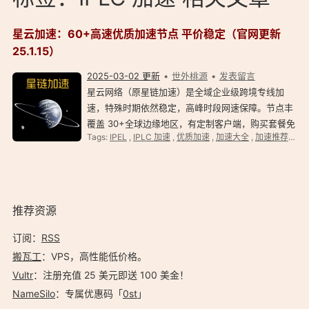
星云加速：60+高速优质加速节点 平价稳定（官网更新
25.1.15）
2025-03-02 更新
世外桃源
发表留言
星云网络（原星链加速）是全域企业级跨境专线加
速，特殊时期依然稳定，高峰时段网速保障。节点丰
覆盖 30+全球边缘地区，有定制客户端，购买套餐免
Tags:
IPEL
,
IPLC 加速
,
优质加速
,
加速大全
,
加速推荐
,
平
费提供 iOS 端美区 id 下载小火箭。 星云加速官网 星
链 官网星云加速永久官网：https://www.xxxls…
推荐资源
订阅：
RSS
搬瓦工
：VPS，高性能低价格。️
Vultr
：注册充值 25 美元即送 100 美金！
NameSilo
：专属优惠码「
0st
」