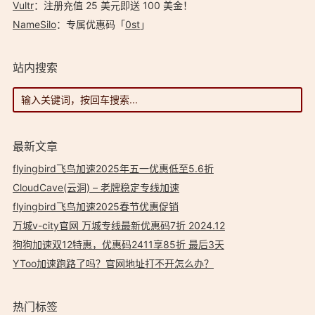
Vultr
：注册充值 25 美元即送 100 美金！
NameSilo
：专属优惠码「
0st
」
站内搜索
最新文章
flyingbird飞鸟加速2025年五一优惠低至5.6折
CloudCave(云洞) – 老牌稳定专线加速
flyingbird飞鸟加速2025春节优惠促销
万城v-city官网 万城专线最新优惠码7折 2024.12
狗狗加速双12特惠，优惠码2411享85折 最后3天
YToo加速跑路了吗？官网地址打不开怎么办？
热门标签