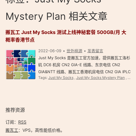
Mystery Plan 相关文章
搬瓦工 Just My Socks 测试上线神秘套餐 500GB/月 大
概率香港节点
2022-06-09
世外桃源
发表留言
Just My Socks 是搬瓦工官方加速，提供搬瓦工洛杉
矶 DC6 机房 CN2 GIA-E 线路、东京电信 CN2
GIA&NTT 线路、搬瓦工香港机房电信 CN2 GIA IPLC
Tags:
Just My Socks
,
Just My Socks Mystery Plan
,
搬瓦
直连线路等，提供 SS 和 V2ray 节点。 JMS 搬瓦工
官方出品稳定，支持支付宝，IP 被封自动切换可用 IP
。 J…
推荐资源
订阅：
RSS
搬瓦工
：VPS，高性能低价格。️