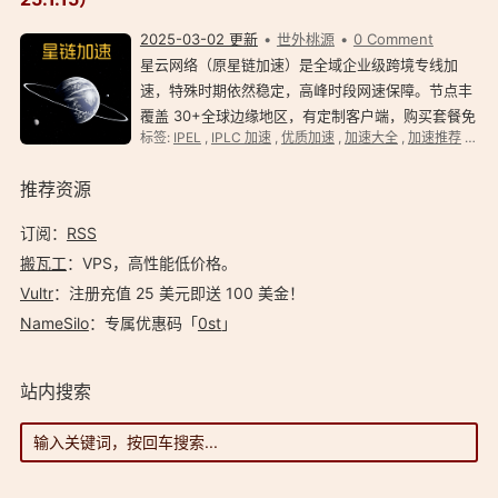
2025-03-02 更新
世外桃源
0 Comment
星云网络（原星链加速）是全域企业级跨境专线加
速，特殊时期依然稳定，高峰时段网速保障。节点丰
覆盖 30+全球边缘地区，有定制客户端，购买套餐免
标签:
IPEL
,
IPLC 加速
,
优质加速
,
加速大全
,
加速推荐
,
平价
费提供 iOS 端美区 id 下载小火箭。 星云加速官网 星
链 官网星云加速永久官网：https://www.xxxls…
推荐资源
订阅：
RSS
搬瓦工
：VPS，高性能低价格。️
Vultr
：注册充值 25 美元即送 100 美金！
NameSilo
：专属优惠码「
0st
」
站内搜索