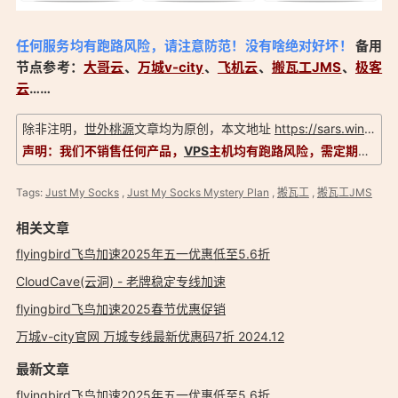
任何服务均有跑路风险，请注意防范！没有啥绝对好坏！
备用
节点参考：
大哥云
、
万城v-city
、
飞机云
、
搬瓦工JMS
、
极客
云
……
除非注明，
世外桃源
文章均为原创，本文地址
https://sars.win/31
「
声明：我们不销售任何产品，
VPS
主机均有跑路风险，需定期备份以防数据丢失，信息以官方实际为准！
Tags:
Just My Socks
,
Just My Socks Mystery Plan
,
搬瓦工
,
搬瓦工JMS
相关文章
flyingbird飞鸟加速2025年五一优惠低至5.6折
CloudCave(云洞) - 老牌稳定专线加速
flyingbird飞鸟加速2025春节优惠促销
万城v-city官网 万城专线最新优惠码7折 2024.12
最新文章
flyingbird飞鸟加速2025年五一优惠低至5.6折