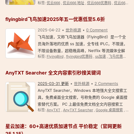
标签:
优云666
,
优云666 地址
,
优云666优惠码
,
优云666官网
666 速鹰 666 旗下高速加速简介 优云 666 新用户注
册即送 10GB 流量，每日签到送 1-7G 流量，BGP 中
转/Azure…
flyingbird飞鸟加速2025年五一优惠低至5.6折
2025-04-22
世外桃源
0 Comment
飞鸟加速，又称飞鸟加速器（FlyingBird）是一个全
员海外落地的优质 ss 加速，全专线 IPLC，不限速，
不限设备数量，超稳晚高峰，Netflix 等流媒体全解
标签:
FlyingBird
,
flyingbird优惠码
,
ss加速
,
飞鸟优惠码
,
飞
锁！ flyingbird 飞鸟加速简介 飞鸟加速目前在全球超
过 70 条优质线路，其节点遍布于亚洲、美洲和欧
洲…
AnyTXT Searcher 全文内容索引秒搜关键词
2025-03-31 更新
世外桃源
2 Comments
AnyTXT Searcher，Windows 本地强大全文搜索工
具，免费桌面全文搜索，号称免费的 Google 桌面搜
索替代方案。 PC 上最佳免费文档全文内容搜索工
标签:
AnyTXT
,
AnyTXT Searcher
,
Google 桌面搜索
,
免费
具。 AnyTXT Searcher 本地全文搜索神器 简介
AnyTXT Searcher 官网：https://anytxt.net
AnyTXT S…
星云加速：60+高速优质加速节点 平价稳定（官网更新
25.1.15）