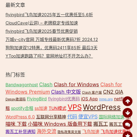
最新文章
flyingbird飞鸟加速2025年五一优惠低至5.6折
CloudCave(云洞) – 老牌稳定专线加速
flyingbird飞鸟加速2025春节优惠促销
万城v-city官网 万城专线最新优惠码7折 2024.12
狗狗加速双12特惠，优惠码2411享85折 最后3天
YToo加速跑路了吗？官网地址打不开怎么办？
热门标签
Clash
Clash for Windows
Clash for
Bandwagonhost
Windows Premium
Clash 中文版
CN2 GIA
Clash 客户端
FlyingBird
flyingbird优惠码
iOS App
netflix合
Depay邀请码
lnmp.org
VPS
WordPress
租
spotify合租
ss加速
TUN模式
代码
便宜VPS
小
WordPress 6.0
互联网分享精神
国际网络加速
喵咪 下载
小猫咪 Windows 版备用下载
搬瓦工
搬瓦工VPS
海外交流
搬瓦工补货通知
飞鸟加速
飞鸟加速优惠码
隐私政策英文版